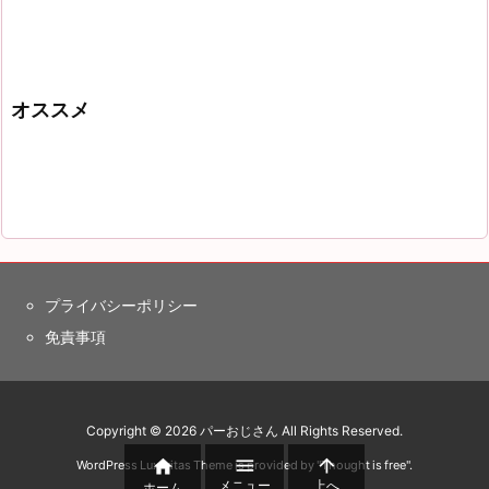
オススメ
プライバシーポリシー
免責事項
Copyright ©
2026
パーおじさん
All Rights Reserved.



WordPress Luxeritas Theme is provided by "
Thought is free
".
メニュー
上へ
ホーム