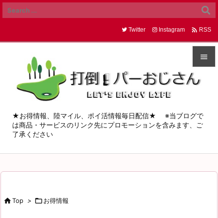

Twitter
Instagram
RSS


メニュ

サイド
★お得情報、陸マイル、ポイ活情報毎日配信★ ※当ブログで
は商品・サービスのリンク先にプロモーションを含みます、ご

了承ください
前へ

次へ

検索

Top
>

お得情報