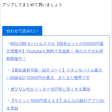
アップしてまとめて買いましょう
合わせて読みたい
・
BIGLOBEモバイルスマホ【端末セットが20000円還
元増量中】Youtubeも無料で見放題！ 秋のスマホお得
祭開催中！
・
【最短速射可能・紹介コード】イオンモバイル最大
一回線合計12000円分還元 まだまだ優秀です
・
ガソリン
代をリッター10円常に安くする裏技
・
【サクッと1000円貰えます】みんなの銀行アプリDL
＆登録