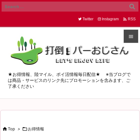

Twitter
Instagram
RSS


メニュ

サイド
★お得情報、陸マイル、ポイ活情報毎日配信★ ※当ブログで
は商品・サービスのリンク先にプロモーションを含みます、ご

了承ください
前へ

次へ

検索

Top
>

お得情報