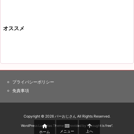
オススメ
プライバシーポリシー
免責事項
Copyright ©
2026
パーおじさん
All Rights Reserved.



WordPress Luxeritas Theme is provided by "
Thought is free
".
メニュー
上へ
ホーム