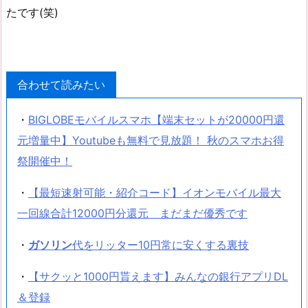
たです(笑)
合わせて読みたい
・
BIGLOBEモバイルスマホ【端末セットが20000円還
元増量中】Youtubeも無料で見放題！ 秋のスマホお得
祭開催中！
・
【最短速射可能・紹介コード】イオンモバイル最大
一回線合計12000円分還元 まだまだ優秀です
・
ガソリン
代をリッター10円常に安くする裏技
・
【サクッと1000円貰えます】みんなの銀行アプリDL
＆登録