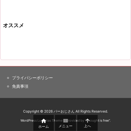
オススメ
プライバシーポリシー
免責事項
Copyright ©
2026
パーおじさん
All Rights Reserved.



WordPress Luxeritas Theme is provided by "
Thought is free
".
メニュー
上へ
ホーム