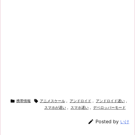

携帯情報

アニメスケール
,
アンドロイド
,
アンドロイド遅い
,
スマホが遅い
,
スマホ遅い
,
デベロッパーモード

Posted by
いけ