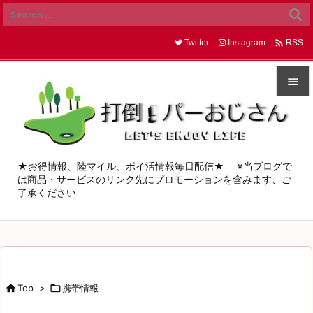

Twitter
Instagram
RSS


メニュ

サイド
★お得情報、陸マイル、ポイ活情報毎日配信★ ※当ブログで
は商品・サービスのリンク先にプロモーションを含みます、ご

了承ください
前へ

次へ

検索

Top
>

携帯情報