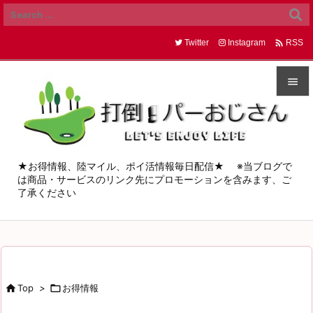

Twitter
Instagram
RSS


メニュ

サイド
★お得情報、陸マイル、ポイ活情報毎日配信★ ※当ブログで
は商品・サービスのリンク先にプロモーションを含みます、ご

了承ください
前へ

次へ

検索

Top
>

お得情報