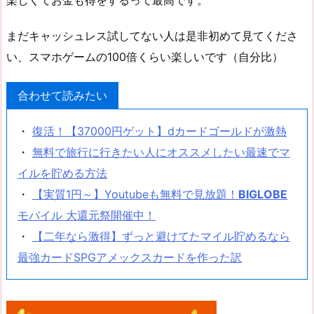
楽しくてお金も得をするって最高です。
まだキャッシュレス試してない人は是非初めて見てくださ
い、スマホゲームの100倍くらい楽しいです（自分比）
合わせて読みたい
・
復活！【37000円ゲット】dカードゴールドが激熱
・
無料で旅行に行きたい人にオススメしたい最速でマ
イルを貯める方法
・
【実質1円～】Youtubeも無料で見放題！
BIGLOBE
モバイル 大還元祭開催中！
・
【二年なら激得】ずっと避けてたマイル貯めるなら
最強カードSPGアメックスカードを作った訳