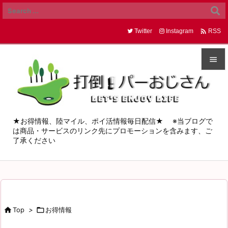

Twitter
Instagram
RSS


メニュ

サイド
★お得情報、陸マイル、ポイ活情報毎日配信★ ※当ブログで
は商品・サービスのリンク先にプロモーションを含みます、ご

了承ください
前へ

次へ

検索

Top
>

お得情報