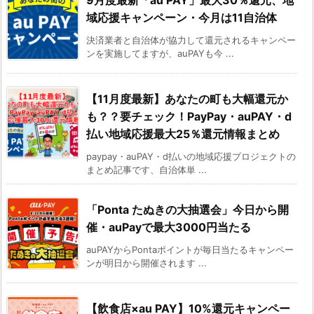
9月度最新「au PAY」最大30％還元、地
域応援キャンペーン・今月は11自治体
決済業者と自治体が協力して還元されるキャンペー
ンを実施してますが、auPAYも今 ...
【11月度最新】あなたの町も大幅還元か
も？？要チェック！PayPay・auPAY・d
払い地域応援最大25％還元情報まとめ
paypay・auPAY・d払いの地域応援プロジェクトの
まとめ記事です、自治体単 ...
「Ponta たぬきの大抽選会」今日から開
催・auPayで最大3000円当たる
auPAYからPontaポイントが毎日当たるキャンペー
ンが明日から開催されます ...
【飲食店×au PAY】10%還元キャンペー