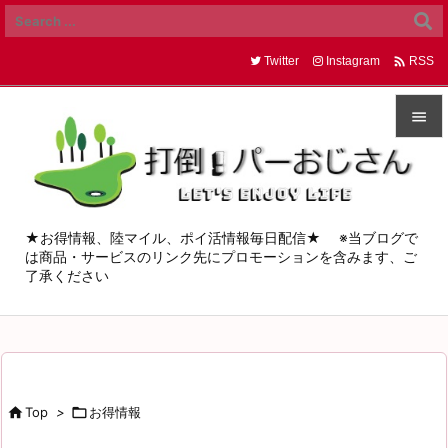

Twitter
Instagram
RSS


メニュ

サイド
★お得情報、陸マイル、ポイ活情報毎日配信★ ※当ブログで
は商品・サービスのリンク先にプロモーションを含みます、ご

了承ください
前へ

次へ

検索

Top
>

お得情報