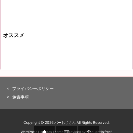
オススメ
プライバシーポリシー
免責事項
Copyright ©
2026
パーおじさん
All Rights Reserved.



WordPress Luxeritas Theme is provided by "
Thought is free
".